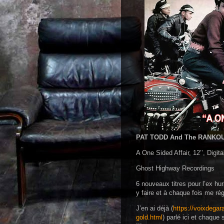
PAT TODD And The RANKO
A One Sided Affair, 12’’, Digita
Ghost Highway Recordings
6 nouveaux titres pour l’ex hu
y faire et à chaque fois me rég
J’en ai déjà (
https://voixdegar
gold.html
) parlé ici et chaque 