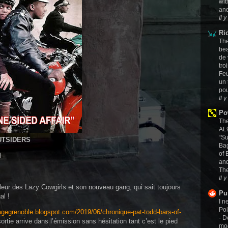
wit
and
Il 
Ri
The
be
de 
tro
Feu
un 
pou
Il 
Po
The
AL
“Su
UTSIDERS
Ba
of 
l
and
The
Il 
rleur des Lazy Cowgirls et son nouveau gang, qui sait toujours
Pu
al !
I n
Pol
agegrenoble.blogspot.com/2019/06/chronique-pat-todd-bars-of-
- D
sortie arrive dans l’émission sans hésitation tant c’est le pied
mog