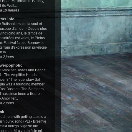
h Brian McTernan of Battery,
 Be Well...
y a 19 heures
ctus.info
 Buttshakers, de la soul et
aucoup d'amour
-
Depuis plus
vingt-cinq ans, le temps de
is soirées estivales, le Pleins
x Festival fait de Bonneville
terrain d'expression privilégié
r la...
y a 2 jours
werpopholic
 Amplifier Heads and Banda
9
-
The Amplifier Heads
per 8” The legendary Sal
glio was a founding member
East Boston’s The Stompers,
 has since been a fixture in
 Amplifier...
y a 2 jours
nk
eed help with getting tabs to a
ish punk song (PL)
-
Brzemię
efekt muzgó Nigdzie nie
ę znaleźć a zajebiście mi