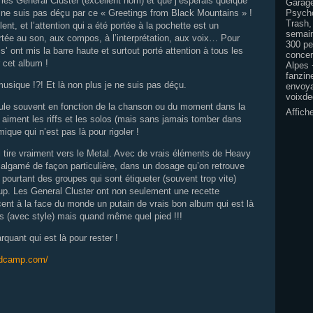
les General Cluster (excellent nom) et que j’espérais quelque
Garage
e ne suis pas déçu par ce « Greetings from Black Mountains » !
Psycho
Trash,
lent, et l’attention qui a été portée à la pochette est un
semain
rtée au son, aux compos, à l’interprétation, aux voix… Pour
300 pe
is’ ont mis la barre haute et surtout porté attention à tous les
concer
r cet album !
Alpes 
fanzine
usique !?! Et là non plus je ne suis pas déçu.
envoya
voixd
ule souvent en fonction de la chanson ou du moment dans la
Affich
aiment les riffs et les solos (mais sans jamais tomber dans
mique qui n’est pas là pour rigoler !
 tire vraiment vers le Metal. Avec de vrais éléments de Heavy
lgamé de façon particulière, dans un dosage qu’on retrouve
t pourtant des groupes qui sont étiqueter (souvent trop vite)
p. Les General Cluster ont non seulement une recette
ent à la face du monde un putain de vrais bon album qui est là
s (avec style) mais quand même quel pied !!!
quant qui est là pour rester !
andcamp.com/