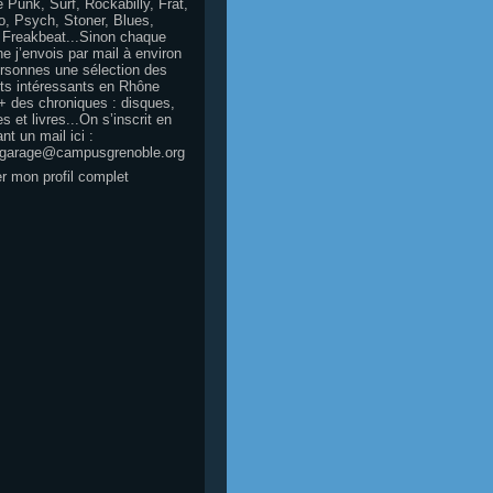
 Punk, Surf, Rockabilly, Frat,
, Psych, Stoner, Blues,
 Freakbeat...Sinon chaque
e j’envois par mail à environ
rsonnes une sélection des
ts intéressants en Rhône
+ des chroniques : disques,
s et livres...On s’inscrit en
nt un mail ici :
egarage@campusgrenoble.org
er mon profil complet