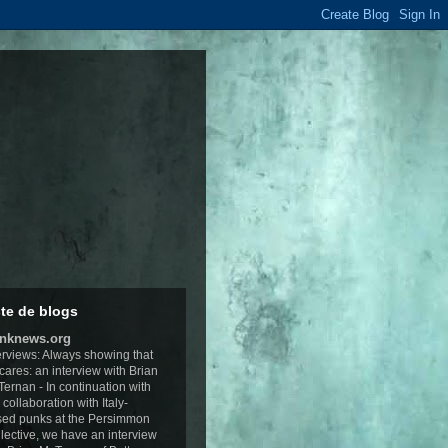
ste de blogs
nknews.org
erviews: Always showing that
cares: an interview with Brian
Ternan
-
In continuation with
 collaboration with Italy-
ed punks at the Persimmon
lective, we have an interview