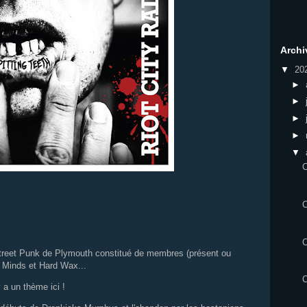
Archi
▼
20
►
►
►
►
▼
C
treet Punk de Plymouth constitué de membres (présent ou
e Minds et Hard Wax...
y a un thème ici !