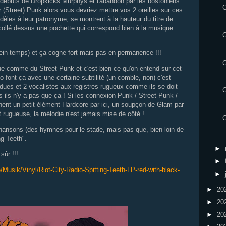
t débuts de Dropkicks Murphys et l'abandon par les bostoniens
r (Street) Punk alors vous devriez mettre vos 2 oreilles sur ces
idèles à leur patronyme, se montrent à la hauteur du titre de
 collé dessus une pochette qui correspond bien à la musique
C
lein temps) et ça cogne fort mais pas en permanence !!!
C
que comme du Street Punk et c'est bien ce qu'on entend sur cet
o font ça avec une certaine subtilité (un comble, non) c'est
dues et 2 vocalistes aux registres rugueux comme ils se doit
s ils n'y a pas que ça ! Si les connexion Punk / Street Punk /
gnent un petit élément Hardcore par ici, un soupçon de Glam par
est rugueuse, la mélodie n'est jamais mise de côté !
hansons (des hymnes pour le stade, mais pas que, bien loin de
ng Teeth".
►
sûr !!!
►
/Musik/Vinyl/Riot-City-Radio-Spitting-Teeth-LP-red-with-black-
►
►
20
►
20
►
20