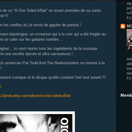
się
pom
itre de ce "A One Sided Affair" en avant première de sa sortie,
/u/
nd !!!
Il 
 les oreilles et j’ai envie de gigoter de partout !
MO
iano bastringue, un screamer qui à la voix qui a été forgée au
nt se caler sur les guitares torrides…
ginel… ici sont réunis tous les ingrédients de la musique
té une recette épicée et ultra savoureuse !
44è
ock américain Pat Todd And The Rankoutsiders se montre à la
dé
!!
enr
rie
ment iconique et le disque qu'elle contient l'est tout autant !!!
Il 
/
Memb
gs.bandcamp.com/album/a-one-sided-affair