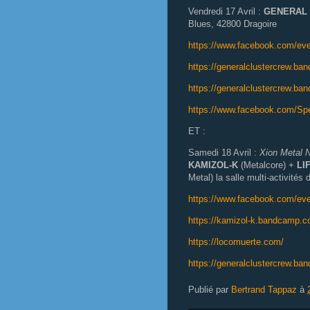
Vendredi 17 Avril :
GENERAL
Blues, 42800 Dragoire
https://www.facebook.com/ev
https://generalclustercrew.b
https://generalclustercrew.b
https://www.facebook.com/Spe
ET :
Samedi 18 Avril :
Xion Metal N
KAMIZOL-K
(Metalcore) +
LI
Metal) la salle multi-activités
https://www.facebook.com/ev
https://kamizol-k.bandcamp.c
https://locomuerte.com/
https://generalclustercrew.ba
Publié par
Bertrand Tappaz
à