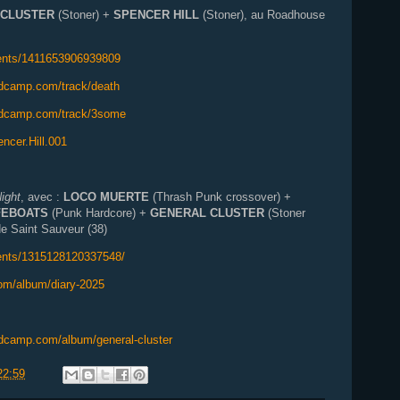
 CLUSTER
(Stoner) +
SPENCER HILL
(Stoner), au Roadhouse
ents/1411653906939809
andcamp.com/track/death
andcamp.com/track/3some
ncer.Hill.001
ight
, avec :
LOCO MUERTE
(Thrash Punk crossover) +
FEBOATS
(Punk Hardcore) +
GENERAL CLUSTER
(Stoner
 de Saint Sauveur (38)
ents/1315128120337548/
om/album/diary-2025
ndcamp.com/album/general-cluster
22:59