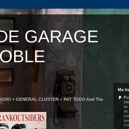
 DE GARAGE
OBLE
Ma li
Pu
 RADIO + GENERAL CLUSTER + PAT TODD And The
Int
he 
Mc
our
bas
Col