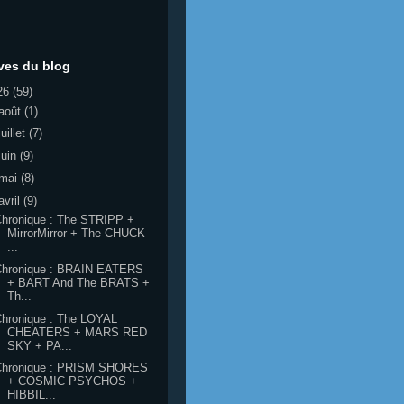
ves du blog
26
(59)
août
(1)
juillet
(7)
juin
(9)
mai
(8)
avril
(9)
hronique : The STRIPP +
MirrorMirror + The CHUCK
...
Chronique : BRAIN EATERS
+ BART And The BRATS +
Th...
Chronique : The LOYAL
CHEATERS + MARS RED
SKY + PA...
Chronique : PRISM SHORES
+ COSMIC PSYCHOS +
HIBBIL...