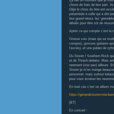
Ça fait un moment que je suis 
chose de frais de leur part. J
Déjà le choix du titre est excel
préambule à celle qui a été po
leur grand retour, les ‘grenoblo
détails pour être sûr de réussi
Après ce qui compte c’est la m
Grosse voix (mais qui se mod
compos), grosses guitares qui 
l’excès), et une putain de ryth
Du Stoner / Southern Rock qui
et de Thrash dedans. Mais ama
rarement (voir pas) ailleurs. E
Stoner je m’en mange beaucou
personnel, mais surtout balanc
pour vous écraser les neurone
En tout cas c’est un album mar
https://generalclustercrew.b
[BT]
En concert :