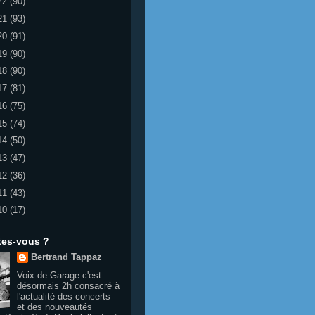
22
(90)
21
(93)
20
(91)
19
(90)
18
(90)
17
(81)
16
(75)
15
(74)
14
(50)
13
(47)
12
(36)
11
(43)
10
(17)
tes-vous ?
Bertrand Tappaz
Voix de Garage c'est
désormais 2h consacré à
l'actualité des concerts
et des nouveautés