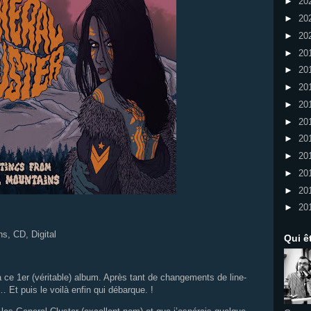
►
20
►
20
►
20
►
20
►
20
►
20
►
20
►
20
►
20
►
20
►
20
►
20
►
20
s, CD, Digital
Qui ê
 ce 1er (véritable) album. Après tant de changements de line-
Et puis le voilà enfin qui débarque. !