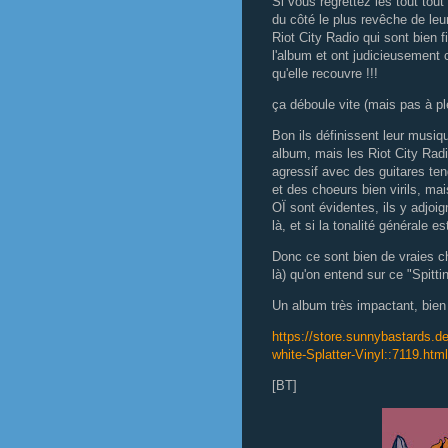
Si vous regrettez les tout tou
du côté le plus revêche de leu
Riot City Radio qui sont bien f
l'album et ont judicieusement
qu'elle recouvre !!!
ça déboule vite (mais pas à p
Bon ils définissent leur musi
album, mais les Riot City Radi
agressif avec des guitares ten
et des choeurs bien virils, mai
OÏ sont évidentes, ils y adjoi
là, et si la tonalité générale 
Donc ce sont bien de vraies c
là) qu'on entend sur ce "Spitti
Un album très impactant, bien 
https://store.sunnybastards.de
white-Splatter-Vinyl::7119.html
[BT]