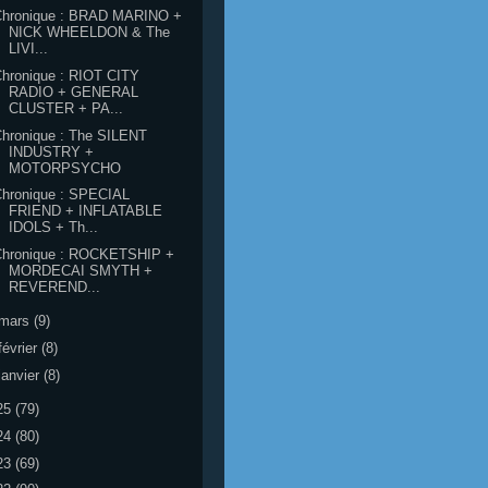
Chronique : BRAD MARINO +
NICK WHEELDON & The
LIVI...
hronique : RIOT CITY
RADIO + GENERAL
CLUSTER + PA...
hronique : The SILENT
INDUSTRY +
MOTORPSYCHO
Chronique : SPECIAL
FRIEND + INFLATABLE
IDOLS + Th...
Chronique : ROCKETSHIP +
MORDECAI SMYTH +
REVEREND...
mars
(9)
février
(8)
janvier
(8)
25
(79)
24
(80)
23
(69)