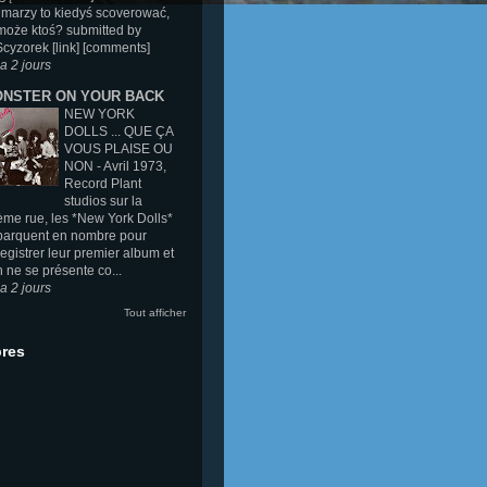
 marzy to kiedyś scoverować,
oże ktoś? submitted by
Scyzorek [link] [comments]
y a 2 jours
NSTER ON YOUR BACK
NEW YORK
DOLLS ... QUE ÇA
VOUS PLAISE OU
NON
-
Avril 1973,
Record Plant
studios sur la
me rue, les *New York Dolls*
barquent en nombre pour
egistrer leur premier album et
n ne se présente co...
y a 2 jours
Tout afficher
res